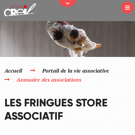
JE PARTICIPE
Passer au contenu
Na
Accueil
Portail de la vie associative
Annuaire des associations
LES FRINGUES STORE
ASSOCIATIF