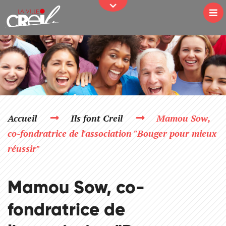
JE PARTICIPE
Passer au contenu
Na
Accueil
Ils font Creil
Mamou Sow,
co-fondratrice de l'association "Bouger pour mieux
réussir"
Mamou Sow, co-
fondratrice de