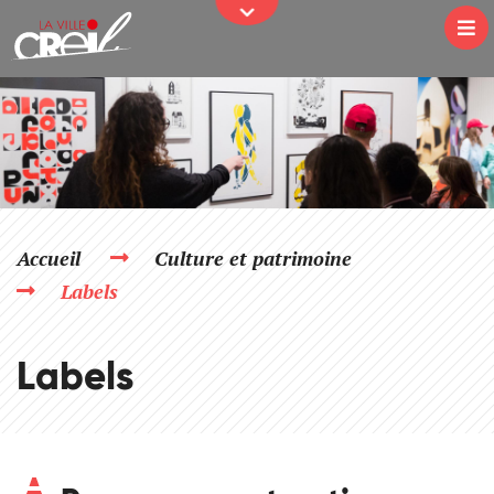
JE PARTICIPE
Passer au contenu
Na
Accueil
Culture et patrimoine
Labels
Labels