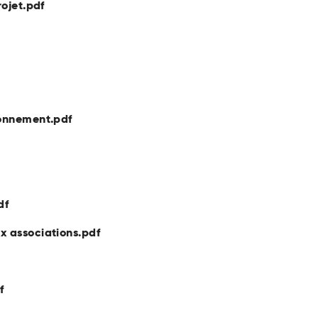
rojet.pdf
ionnement.pdf
df
x associations.pdf
f