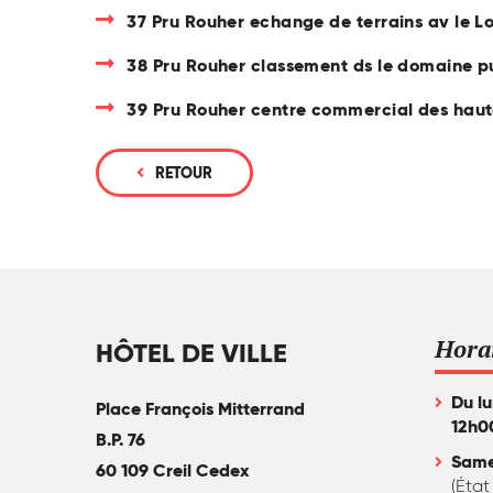
37 Pru Rouher echange de terrains av le 
38 Pru Rouher classement ds le domaine pu
39 Pru Rouher centre commercial des haute
RETOUR
Hora
HÔTEL DE VILLE
Du lu
Place François Mitterrand
12h0
B.P. 76
Same
60 109 Creil Cedex
(État