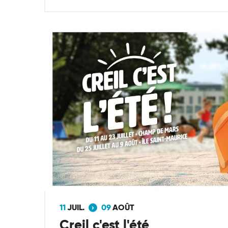
11
JUIL.
09
AOÛT
Creil c'est l'été