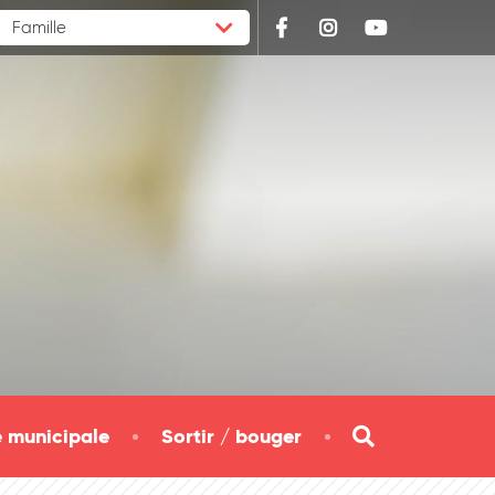
Famille
Facebook
Instagram
youtube
e municipale
Sortir / bouger
Formulaire de