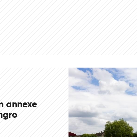
in annexe
ngro