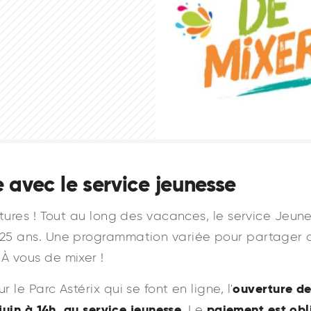
e avec le service jeunesse
ntures ! Tout au long des vacances, le service Jeun
à 25 ans. Une programmation variée pour partager
 À vous de mixer !
ouverture de
 le Parc Astérix qui se font en ligne, l'
juin à 14h, au service jeunesse
paiement est obl
. Le