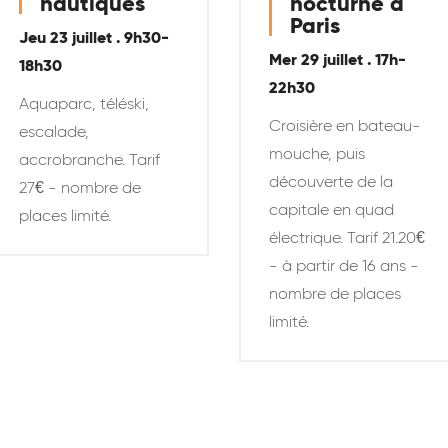
nautiques
nocturne à
Paris
Jeu 23 juillet . 9h30-
Mer 29 juillet . 17h-
18h30
22h30
Aquaparc, téléski,
Croisière en bateau-
escalade,
mouche, puis
accrobranche. Tarif
découverte de la
27€ - nombre de
capitale en quad
places limité.
électrique. Tarif 21.20€
- à partir de 16 ans -
nombre de places
limité.