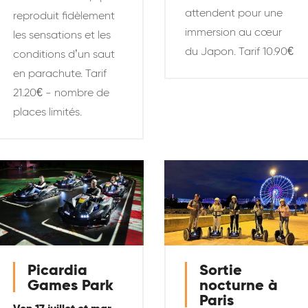
attendent pour une
reproduit fidèlement
immersion au cœur
les sensations et les
du Japon. Tarif 10.90€
conditions d’un saut
en parachute. Tarif
21.20€ - nombre de
places limités.
Picardia
Sortie
Games Park
nocturne à
Paris