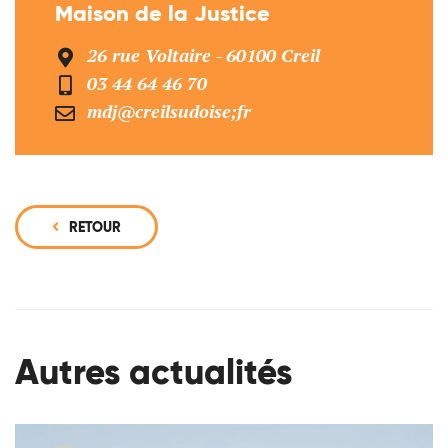
Maison de la Justice
26 rue Voltaire - 60100 Creil
03 44 64 46 70
mdj@creilsudoise;fr
RETOUR
Autres actualités