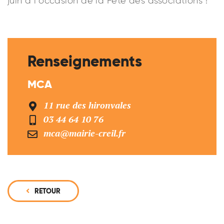
juin à l’occasion de la Fête des associations !
Renseignements
MCA
11 rue des hironvales
03 44 64 10 76
mca@mairie-creil.fr
RETOUR