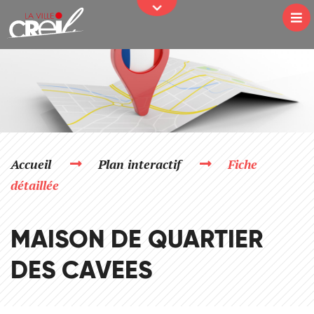
JE PARTICIPE
Passer au contenu
Na
Accueil
Plan interactif
Fiche
détaillée
MAISON DE QUARTIER
DES CAVEES